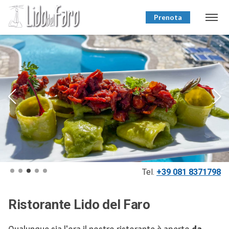
Prenota
Tel.
+39 081 8371798
Ristorante Lido del Faro